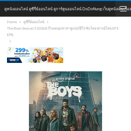
ดูหนังออนไลน์ ดูซีรี่ย์ออนไลน์ ดูการ์ตูนออนไลน์ DoDoNung เว็บดูหนังเต็มเรื่อง
Home
ดูซีรี่ย์ออนไลน์
DoDoNung
The Boys Season 5 (2026) ก๊วนหนุ่มซ่าล่าซูเปอร์ฮีโร่ ซับไทย พากย์ไทย EP1-
EP8