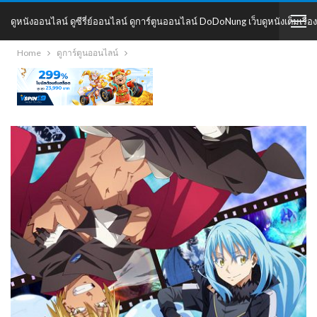
ดูหนังออนไลน์ ดูซีรี่ย์ออนไลน์ ดูการ์ตูนออนไลน์ DoDoNung เว็บดูหนังเต็มเรื่อง
Home
ดูการ์ตูนออนไลน์
DoDoNung