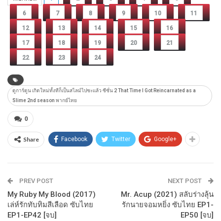
6
7
8
9
10
11
12
13
14
15
16
17
18
19
20
21
22
23
24
ดูการ์ตูน เกิดใหม่ทั้งทีก็เป็นสไลม์ไปซะแล้ว ซีซั่น 2 That Time I Got Reincarnated as a
Slime 2nd season พากย์ไทย
0
Share
Facebook
Twitter
Google+
PREV POST
NEXT POST
My Ruby My Blood (2017)
Mr. Acup (2021) สลับร่างลุ้น
เล่ห์รักทับทิมสีเลือด ซับไทย
รักนายจอมหยิ่ง ซับไทย EP1-
EP1-EP42 [จบ]
EP50 [จบ]