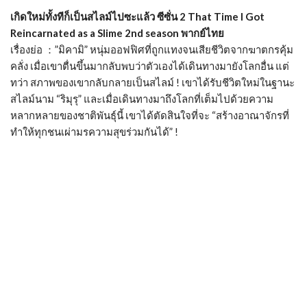
เกิดใหม่ทั้งทีก็เป็นสไลม์ไปซะแล้ว ซีซั่น 2 That Time I Got
Reincarnated as a Slime 2nd season พากย์ไทย
เรื่องย่อ ：”มิคามิ” หนุ่มออฟฟิศที่ถูกแทงจนเสียชีวิตจากฆาตกรคุ้ม
คลั่ง เมื่อเขาตื่นขึ้นมากลับพบว่าตัวเองได้เดินทางมายังโลกอื่น แต่
ทว่า สภาพของเขากลับกลายเป็นสไลม์ ! เขาได้รับชีวิตใหม่ในฐานะ
สไลม์นาม “ริมุรุ” และเมื่อเดินทางมาถึงโลกที่เต็มไปด้วยความ
หลากหลายของชาติพันธุ์นี้ เขาได้ตัดสินใจที่จะ “สร้างอาณาจักรที่
ทำให้ทุกชนเผ่ามรความสุขร่วมกันได้” !