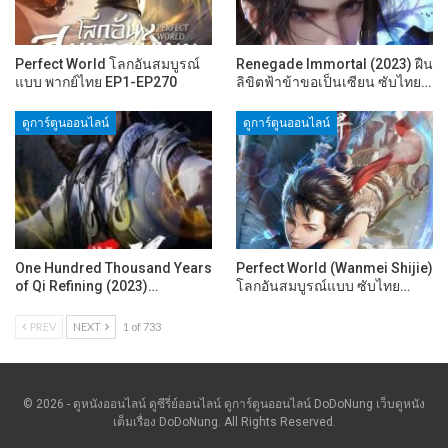
Perfect World โลกอันสมบูรณ์
Renegade Immortal (2023) ฝืน
แบบ พากย์ไทย EP1-EP270
ลิขิตฟ้าข้าขอเป็นเซียน ซับไทย…
ดูการ์ตูนออนไลน์
ดูการ์ตูนออนไลน์
One Hundred Thousand Years
Perfect World (Wanmei Shijie)
of Qi Refining (2023)…
โลกอันสมบูรณ์แบบ ซับไทย…
PREV
NEXT
1 of 733
© 2026 - ดูหนังออนไลน์ ดูซีรี่ย์ออนไลน์ ดูการ์ตูนออนไลน์ DoDoNung เว็บดูหนัง
เต็มเรื่อง DoDoNung. All Rights Reserved.