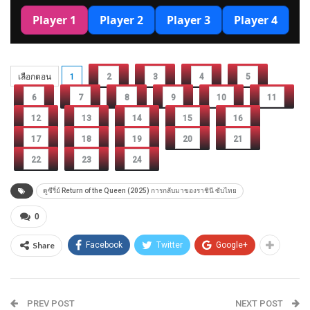
เลือกตอน
1
2
3
4
5
6
7
8
9
10
11
12
13
14
15
16
17
18
19
20
21
22
23
24
ดูซีรี่ย์ Return of the Queen (2025) การกลับมาของราชินี ซับไทย
0
Share
Facebook
Twitter
Google+
PREV POST
NEXT POST