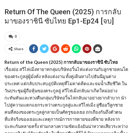
Return Of The Queen (2025) การกลับ
มาของราชินี ซับไทย Ep1-Ep24 [จบ]
0
Share
Return of the Queen (2025) การกลับมาของราชินี ซับไทย
เรื่องย่อ สวีไห่เมิ่งทายาทกลุ่มบริษัทอวิ๋นไห่แต่งงานกับลูกชายคนโต
ของตระกูลลู่ผู้มั่งคั่ง หลังแต่งงาน ทั้งคู่เดินทางไปฮันนีมูนต่าง
ประเทศ แต่กลับประสบอุบัติเหตุที่ไม่คาดคิดและจมน้ำเสียชีวิต ใน
วันประชุมผู้ถือหุ้นของตระกูลลู่ สวีไห่เมิ่งกลับมาเกิดใหม่อย่าง
กะทันหันและทวงคืนกลุ่มบริษัทอวิ๋นไห่กลับมาอย่างยากลำบาก นำ
ไปสู่ความแตกแยกระหว่างตระกูลลู่และสวีไห่เมิ่ง ลู่ซืออวี่ลูกชาย
คนที่สองของตระกูลลู่กลายเป็นศัตรูของเธอ ถกเถียงกันถึงตัวตน
ที่แท้จริงของเธอและเหตุการณ์การการตายของพี่ชาย หลังจาก
ปะทะกันหลายครั้ง ท่ามกลางความขัดแย้งอันน่าหวาดเสียวระหว่าง