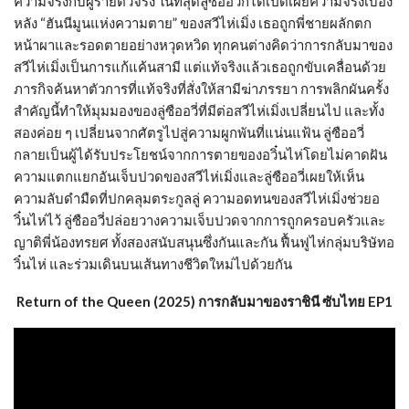
ความจริงกับผู้ร้ายตัวจริง ในที่สุดลู่ซืออวี่ก็ได้เปิดเผยความจริงเบื้อง
หลัง “ฮันนีมูนแห่งความตาย” ของสวีไห่เมิ่ง เธอถูกพี่ชายผลักตก
หน้าผาและรอดตายอย่างหวุดหวิด ทุกคนต่างคิดว่าการกลับมาของ
สวีไห่เมิ่งเป็นการแก้แค้นสามี แต่แท้จริงแล้วเธอถูกขับเคลื่อนด้วย
ภารกิจค้นหาตัวการที่แท้จริงที่สั่งให้สามีฆ่าภรรยา การพลิกผันครั้ง
สำคัญนี้ทำให้มุมมองของลู่ซืออวี่ที่มีต่อสวีไห่เมิ่งเปลี่ยนไป และทั้ง
สองค่อย ๆ เปลี่ยนจากศัตรูไปสู่ความผูกพันที่แน่นแฟ้น ลู่ซืออวี่
กลายเป็นผู้ได้รับประโยชน์จากการตายของอวิ๋นไห่โดยไม่คาดฝัน
ความแตกแยกอันเจ็บปวดของสวีไห่เมิ่งและลู่ซืออวี่เผยให้เห็น
ความลับดำมืดที่ปกคลุมตระกูลลู่ ความอดทนของสวีไห่เมิ่งช่วยอ
วิ๋นไห่ไว้ ลู่ซืออวี่ปล่อยวางความเจ็บปวดจากการถูกครอบครัวและ
ญาติพี่น้องทรยศ ทั้งสองสนับสนุนซึ่งกันและกัน ฟื้นฟูไห่กลุ่มบริษัทอ
วิ๋นไห่ และร่วมเดินบนเส้นทางชีวิตใหม่ไปด้วยกัน
Return of the Queen (2025) การกลับมาของราชินี ซับไทย EP1