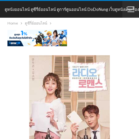
ดูหนังออนไลน์ ดูซีรี่ย์ออนไลน์ ดูการ์ตูนออนไลน์ DoDoNung เว็บดูหนังเต็มเรื่อง
Home
ดูซีรี่ย์ออนไลน์
DoDoNung