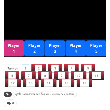
เลือกตอน
1
2
3
4
5
6
7
8
9
10
11
12
13
14
15
16
ดูซีรี่ย์ Radio Romance ตื๊อหัวใจนายจอมหยิ่ง พากย์ไทย
0