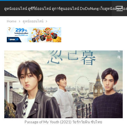
ดูหนังออนไลน์ ดูซีรี่ย์ออนไลน์ ดูการ์ตูนออนไลน์ DoDoNung เว็บดูหนังเต็มเรื่อง
Home
ดูหนังออนไลน์
DoDoNung
Passage of My Youth (2021) วัยรักวัยฝัน ซับไทย