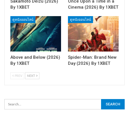
Sakamoto Deizu (2026)
Once Upon a Time in a
By 1XBET
Cinema (2026) By 1XBET
ดูหนังออนไลน์
ดูหนังออนไลน์
Above and Below (2026)
Spider-Man: Brand New
By 1XBET
Day (2026) By 1XBET
PREV
NEXT