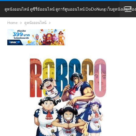
ดูหนังออนไลน์ ดูซีรี่ย์ออนไลน์ ดูการ์ตูนออนไลน์ DoDoNung เว็บดูหนังเต็มเรื่อง
Home
ดูหนังออนไลน์
DoDoNung