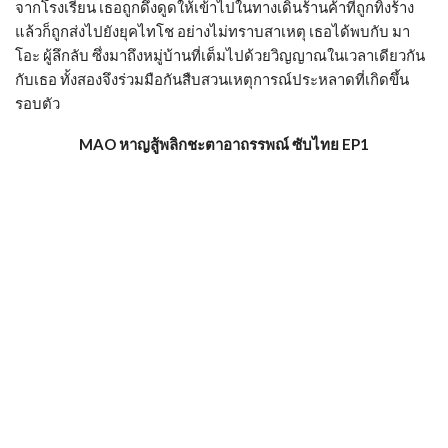
จากโรงเรียน เธอถูกดึงดูดให้เข้าไปในทางเดินร้านค้าที่ถูกทิ้งร้าง
แล้วก็ถูกส่งไปยังยุคไทโช อย่างไม่ทราบสาเหตุ เธอได้พบกับ มา
โอะ ผู้ลึกลับ ซึ่งมาถึงหมู่บ้านที่เต็มไปด้วยวิญญาณในเวลาเดียวกัน
กับเธอ ทั้งสองจึงร่วมมือกันสืบสวนเหตุการณ์ประหลาดที่เกิดขึ้น
รอบตัว
MAO หาญสู้พลิกชะตาอาถรรพณ์ ซับไทย EP1