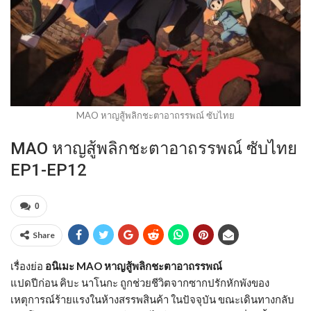
MAO หาญสู้พลิกชะตาอาถรรพณ์ ซับไทย
MAO หาญสู้พลิกชะตาอาถรรพณ์ ซับไทย
EP1-EP12
0
Share
เรื่องย่อ
อนิเมะ MAO หาญสู้พลิกชะตาอาถรรพณ์
แปดปีก่อน คิบะ นาโนกะ ถูกช่วยชีวิตจากซากปรักหักพังของ
เหตุการณ์ร้ายแรงในห้างสรรพสินค้า ในปัจจุบัน ขณะเดินทางกลับ