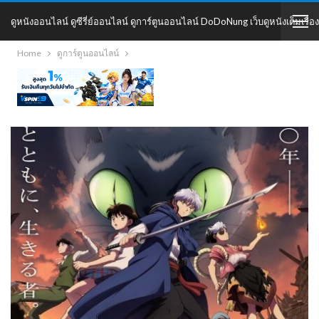
ดูหนังออนไลน์ ดูซีรี่ย์ออนไลน์ ดูการ์ตูนออนไลน์ DoDoNung เว็บดูหนังเต็มเรื่อง
Home
ดูการ์ตูนออนไลน์
DoDoNung