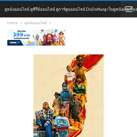
ดูหนังออนไลน์ ดูซีรี่ย์ออนไลน์ ดูการ์ตูนออนไลน์ DoDoNung เว็บดูหนังเต็มเรื่อง
Home
ดูหนังออนไลน์
DoDoNung