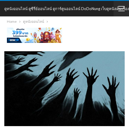
ดูหนังออนไลน์ ดูซีรี่ย์ออนไลน์ ดูการ์ตูนออนไลน์ DoDoNung เว็บดูหนังเต็มเรื่อง
Home
ดูหนังออนไลน์
DoDoNung