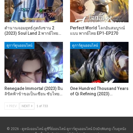
ตำนานจอมยุทธ์ภูตถังซาน 2
Perfect World โลกอันสมบูรณ์
(2023) Soul Land 2 พากย์ไทย…
แบบ พากย์ไทย EP1-EP270
ดูการ์ตูนออนไลน์
ดูการ์ตูนออนไลน์
Renegade Immortal (2023) ฝืน
One Hundred Thousand Years
ลิขิตฟ้าข้าขอเป็นเซียน ซับไทย…
of Qi Refining (2023)…
PREV
NEXT
1 of 733
© 2026 - ดูหนังออนไลน์ ดูซีรี่ย์ออนไลน์ ดูการ์ตูนออนไลน์ DoDoNung เว็บดูหนัง