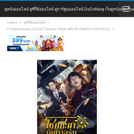
ดูหนังออนไลน์ ดูซีรี่ย์ออนไลน์ ดูการ์ตูนออนไลน์ DoDoNung เว็บดูหนังเต็มเรื่อง
Home
ดูซีรี่ย์ออนไลน์
DoDoNung
Fortune Awaits (2025) โชคชะตาบันดาลรัก ซับไทย EP1-EP24 [จบ]