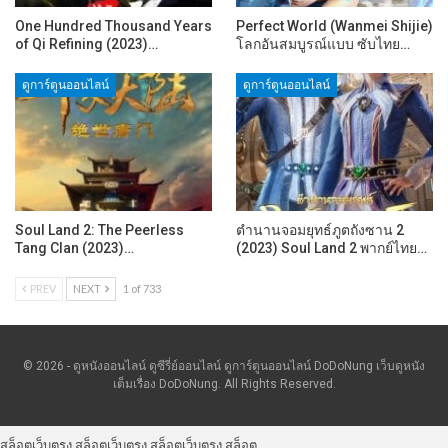
One Hundred Thousand Years
Perfect World (Wanmei Shijie)
of Qi Refining (2023)…
โลกอันสมบูรณ์แบบ ซับไทย…
ดูการ์ตูนออนไลน์
ดูการ์ตูนออนไลน์
Soul Land 2: The Peerless
ตำนานจอมยุทธ์ภูตถังซาน 2
Tang Clan (2023)…
(2023) Soul Land 2 พากย์ไทย…
PREV
NEXT
1 of 733
© 2026 - ดูหนังออนไลน์ ดูซีรี่ย์ออนไลน์ ดูการ์ตูนออนไลน์ DoDoNung เว็บดูหนัง
เต็มเรื่อง DoDoNung. All Rights Reserved.
สล็อตเว็บตรง
สล็อตเว็บตรง
สล็อตเว็บตรง
สล็อต