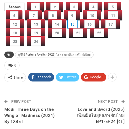
เลือกตอน
1
2
3
4
5
6
7
8
9
10
11
12
13
14
15
16
17
18
19
20
21
22
23
24
ดูซีรี่ย์ Fortune Awaits (2025) โชคชะตาบันดาลรัก ซับไทย
0
Share
Facebook
Twitter
Google+
PREV POST
NEXT POST
Modi: Three Days on the
Love and Sword (2025)
Wing of Madness (2024)
เพียงฝันในยุทธภพ ซับไทย
By 1XBET
EP1-EP24 [จบ]