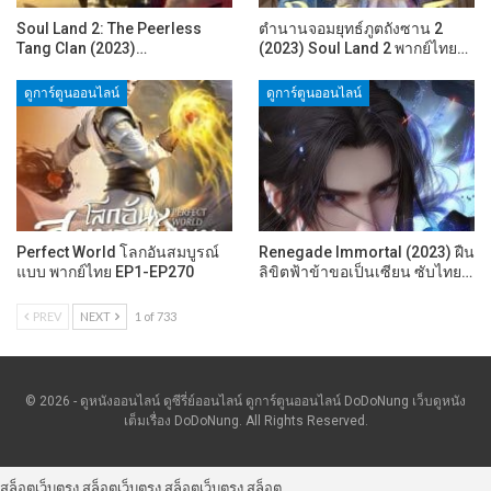
Soul Land 2: The Peerless
ตำนานจอมยุทธ์ภูตถังซาน 2
Tang Clan (2023)…
(2023) Soul Land 2 พากย์ไทย…
ดูการ์ตูนออนไลน์
ดูการ์ตูนออนไลน์
Perfect World โลกอันสมบูรณ์
Renegade Immortal (2023) ฝืน
แบบ พากย์ไทย EP1-EP270
ลิขิตฟ้าข้าขอเป็นเซียน ซับไทย…
PREV
NEXT
1 of 733
© 2026 - ดูหนังออนไลน์ ดูซีรี่ย์ออนไลน์ ดูการ์ตูนออนไลน์ DoDoNung เว็บดูหนัง
เต็มเรื่อง DoDoNung. All Rights Reserved.
สล็อตเว็บตรง
สล็อตเว็บตรง
สล็อตเว็บตรง
สล็อต