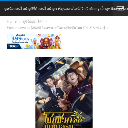
ดูหนังออนไลน์ ดูซีรี่ย์ออนไลน์ ดูการ์ตูนออนไลน์ DoDoNung เว็บดูหนังเต็มเรื่อง
Home
ดูซีรี่ย์ออนไลน์
DoDoNung
Fortune Awaits (2025) โชคชะตาบันดาลรัก ซับไทย EP1-EP24 [จบ]