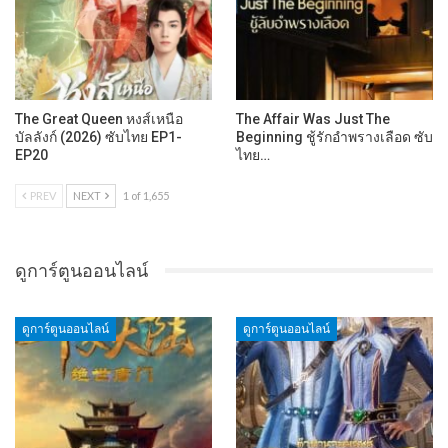
The Great Queen หงส์เหนือ
The Affair Was Just The
บัลลังก์ (2026) ซับไทย EP1-
Beginning ชู้รักอำพรางเลือด ซับ
EP20
ไทย…
PREV
NEXT
1 of 1,655
ดูการ์ตูนออนไลน์
ดูการ์ตูนออนไลน์
ดูการ์ตูนออนไลน์