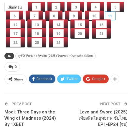
เลือกตอน
1
2
3
4
5
6
7
8
9
10
11
12
13
14
15
16
17
18
19
20
21
22
23
24
ดูซีรี่ย์ Fortune Awaits (2025) โชคชะตาบันดาลรัก ซับไทย
0
Share
Facebook
Twitter
Google+
PREV POST
NEXT POST
Modi: Three Days on the
Love and Sword (2025)
Wing of Madness (2024)
เพียงฝันในยุทธภพ ซับไทย
By 1XBET
EP1-EP24 [จบ]