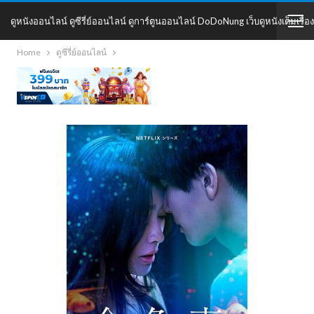
ดูหนังออนไลน์ ดูซีรี่ย์ออนไลน์ ดูการ์ตูนออนไลน์ DoDoNung เว็บดูหนังเต็มเรื่อง
Home
ดูซีรี่ย์ออนไลน์
DoDoNung