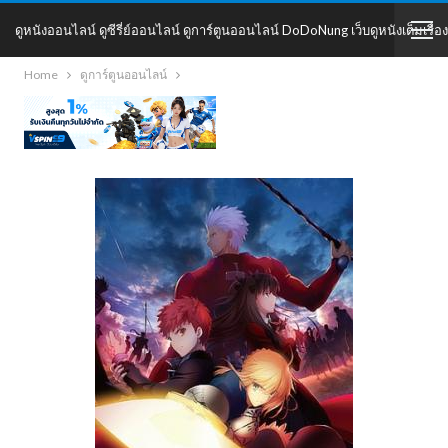
ดูหนังออนไลน์ ดูซีรี่ย์ออนไลน์ ดูการ์ตูนออนไลน์ DoDoNung เว็บดูหนังเต็มเรื่อง
Home
ดูการ์ตูนออนไลน์
DoDoNung