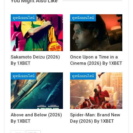
You Might Also Like
ดูหนังออนไลน์
ดูหนังออนไลน์
Sakamoto Deizu (2026)
Once Upon a Time in a
By 1XBET
Cinema (2026) By 1XBET
ดูหนังออนไลน์
ดูหนังออนไลน์
Above and Below (2026)
Spider-Man: Brand New
By 1XBET
Day (2026) By 1XBET