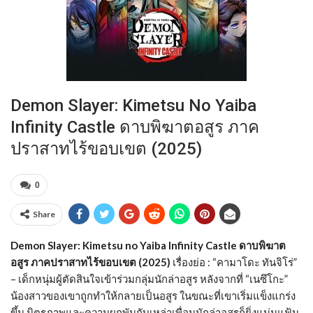
Demon Slayer: Kimetsu No Yaiba
Infinity Castle ดาบพิฆาตอสูร ภาค
ปราสาทไร้ขอบเขต (2025)
0
Share
Demon Slayer: Kimetsu no Yaiba Infinity Castle ดาบพิฆาต
อสูร ภาคปราสาทไร้ขอบเขต (2025)
เรื่องย่อ : “คามาโดะ ทันจิโร่”
– เด็กหนุ่มผู้ตัดสินใจเข้าร่วมกลุ่มนักล่าอสูร หลังจากที่ “เนซึโกะ”
น้องสาวของเขาถูกทำให้กลายเป็นอสูร ในขณะที่เขาเริ่มแข็งแกร่ง
ขึ้น มิตรภาพและความผูกพันกับเหล่าเพื่อนนักล่าอสูรก็ยิ่งแน่นแฟ้น