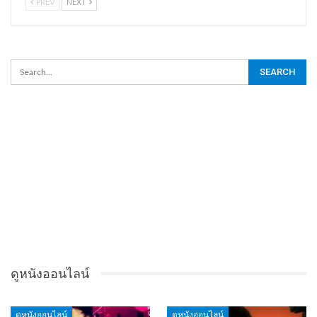
PREV
NEXT
ดูหนังออนไลน์
ดูหนังออนไลน์
ดูหนังออนไลน์