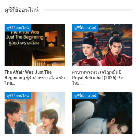
ดูซีรี่ย์ออนไลน์
ดูซีรี่ย์ออนไลน์
ดูซีรี่ย์ออนไลน์
The Affair Was Just The
ฝ่าบาททรงพระเจริญหมื่นปี
Beginning ชู้รักอำพรางเลือด ซับ
Royal Betrothal (2026) ซับ
ไทย…
ไทย…
ดูซีรี่ย์ออนไลน์
ดูซีรี่ย์ออนไลน์