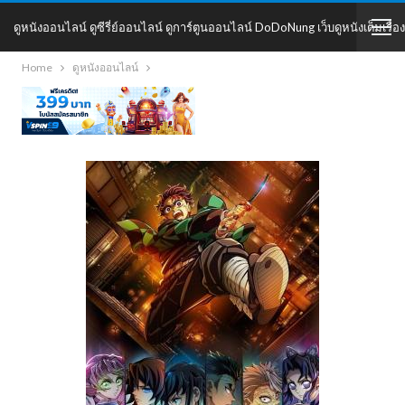
ดูหนังออนไลน์ ดูซีรี่ย์ออนไลน์ ดูการ์ตูนออนไลน์ DoDoNung เว็บดูหนังเต็มเรื่อง
Home
ดูหนังออนไลน์
DoDoNung