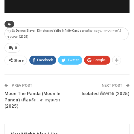
ดูหนัง Demon Slayer: Kimetsu no Yaiba Infinity Castle ดาบพิฆาตอสูร ภาคปราสาทไร้
ขอบเขต (2025)
0
Share
Facebook
Twitter
Google+
PREV POST
NEXT POST
Moon The Panda (Moon le
Isolated ตัดขาด (2025)
Panda) เพื่อนรัก…จากขุนเขา
(2025)