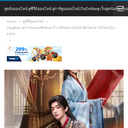
ดูหนังออนไลน์ ดูซีรี่ย์ออนไลน์ ดูการ์ตูนออนไลน์ DoDoNung เว็บดูหนังเต็มเรื่อง
Home
ดูซีรี่ย์ออนไลน์
DoDoNung
Daughter of Fortune พลิกชะตาวิวาห์กิ่งทอง (2026) ซับไทย พากย์ไทย EP1-
EP24