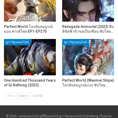
Perfect World โลกอันสมบูรณ์
Renegade Immortal (2023) ฝืน
แบบ พากย์ไทย EP1-EP270
ลิขิตฟ้าข้าขอเป็นเซียน ซับไทย…
ดูการ์ตูนออนไลน์
ดูการ์ตูนออนไลน์
One Hundred Thousand Years
Perfect World (Wanmei Shijie)
of Qi Refining (2023)…
โลกอันสมบูรณ์แบบ ซับไทย…
PREV
NEXT
1 of 733
© 2026 - ดูหนังออนไลน์ ดูซีรี่ย์ออนไลน์ ดูการ์ตูนออนไลน์ DoDoNung เว็บดูหนัง