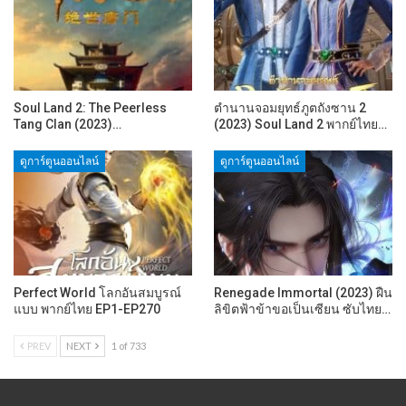
Soul Land 2: The Peerless
ตำนานจอมยุทธ์ภูตถังซาน 2
Tang Clan (2023)…
(2023) Soul Land 2 พากย์ไทย…
ดูการ์ตูนออนไลน์
ดูการ์ตูนออนไลน์
Perfect World โลกอันสมบูรณ์
Renegade Immortal (2023) ฝืน
แบบ พากย์ไทย EP1-EP270
ลิขิตฟ้าข้าขอเป็นเซียน ซับไทย…
PREV
NEXT
1 of 733