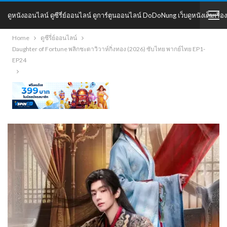
ดูหนังออนไลน์ ดูซีรี่ย์ออนไลน์ ดูการ์ตูนออนไลน์ DoDoNung เว็บดูหนังเต็มเรื่อง
Home
ดูซีรี่ย์ออนไลน์
DoDoNung
Daughter of Fortune พลิกชะตาวิวาห์กิ่งทอง (2026) ซับไทย พากย์ไทย EP1-
EP24