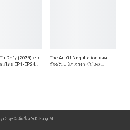
To Defy (2025) เงา
The Art Of Negotiation ยอด
 ซับไทย EP1-EP24…
อัจฉริยะ นักเจรจา ซับไทย…
g เว็บดูหนังเต็มเรื่อง DoDoNung. All