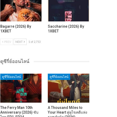
Bagarre (2026) By
Saccharine (2026) By
1XBET
1XBET
PREV
NEXT
1 of 2,753
ดูซีรี่ย์ออนไลน์
ดูซีรี่ย์ออนไลน์
ดูซีรี่ย์ออนไลน์
The Ferry Man 10th
A Thousand Miles to
Anniversary (2026) ซับ
Your Heart คู่หูไขคดีแห่ง
ไทย EP1-EP24
ราชสำนัก (2026)…