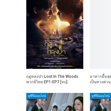
ฤดูหลงป่า Lost In The Woods
อาหารมื้อส
พากย์ไทย EP1-EP7 [จบ]
เป็นทางด่ว
ดูซีรี่ย์ออนไลน์
ดูซีรี่ย์ออนไลน์