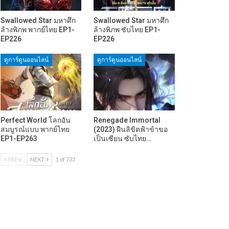
Swallowed Star มหาศึก
Swallowed Star มหาศึก
ล้างพิภพ พากย์ไทย EP1-
ล้างพิภพ ซับไทย EP1-
EP226
EP226
ดูการ์ตูนออนไลน์
ดูการ์ตูนออนไลน์
Perfect World โลกอัน
Renegade Immortal
สมบูรณ์แบบ พากย์ไทย
(2023) ฝืนลิขิตฟ้าข้าขอ
EP1-EP263
เป็นเซียน ซับไทย…
PREV
NEXT
1 of 733