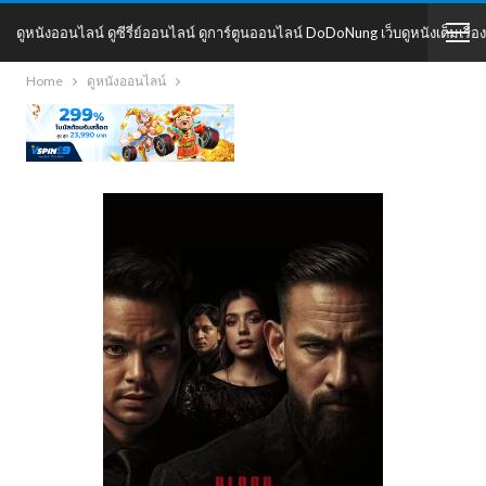
ดูหนังออนไลน์ ดูซีรี่ย์ออนไลน์ ดูการ์ตูนออนไลน์ DoDoNung เว็บดูหนังเต็มเรื่อง
Home
ดูหนังออนไลน์
DoDoNung