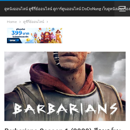
ดูหนังออนไลน์ ดูซีรี่ย์ออนไลน์ ดูการ์ตูนออนไลน์ DoDoNung เว็บดูหนังเต็มเรื่อง
Home
ดูซีรี่ย์ออนไลน์
DoDoNung