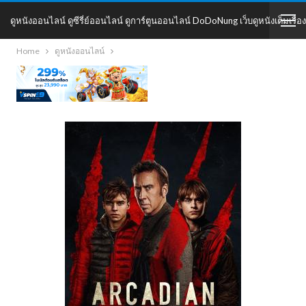
ดูหนังออนไลน์ ดูซีรี่ย์ออนไลน์ ดูการ์ตูนออนไลน์ DoDoNung เว็บดูหนังเต็มเรื่อง
Home
ดูหนังออนไลน์
DoDoNung