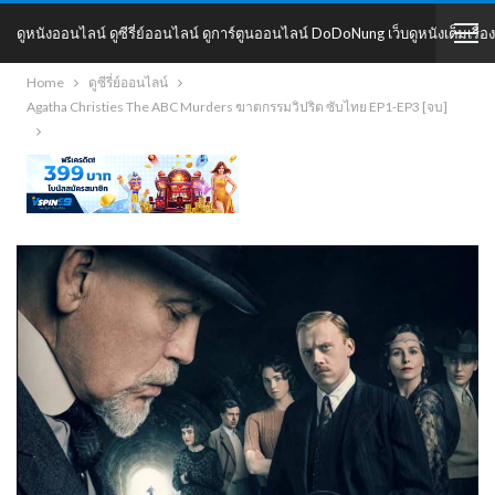
ดูหนังออนไลน์ ดูซีรี่ย์ออนไลน์ ดูการ์ตูนออนไลน์ DoDoNung เว็บดูหนังเต็มเรื่อง
Home
ดูซีรี่ย์ออนไลน์
DoDoNung
Agatha Christies The ABC Murders ฆาตกรรมวิปริต ซับไทย EP1-EP3 [จบ]