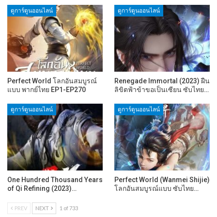
ดูการ์ตูนออนไลน์
ดูการ์ตูนออนไลน์
Perfect World โลกอันสมบูรณ์
Renegade Immortal (2023) ฝืน
แบบ พากย์ไทย EP1-EP270
ลิขิตฟ้าข้าขอเป็นเซียน ซับไทย…
ดูการ์ตูนออนไลน์
ดูการ์ตูนออนไลน์
One Hundred Thousand Years
Perfect World (Wanmei Shijie)
of Qi Refining (2023)…
โลกอันสมบูรณ์แบบ ซับไทย…
PREV
NEXT
1 of 733