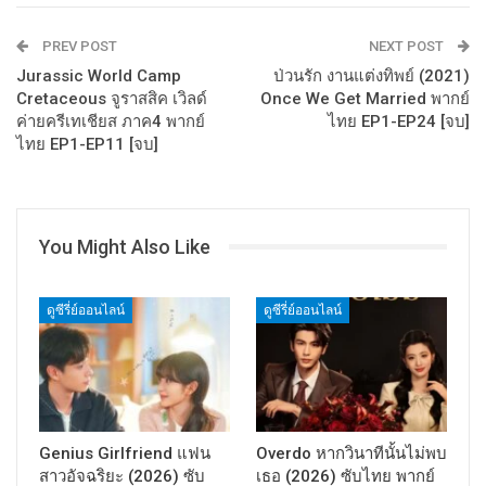
PREV POST
NEXT POST
Jurassic World Camp
ป่วนรัก งานแต่งทิพย์ (2021)
Cretaceous จูราสสิค เวิลด์
Once We Get Married พากย์
ค่ายครีเทเชียส ภาค4 พากย์
ไทย EP1-EP24 [จบ]
ไทย EP1-EP11 [จบ]
You Might Also Like
ดูซีรี่ย์ออนไลน์
ดูซีรี่ย์ออนไลน์
Genius Girlfriend แฟน
Overdo หากวินาทีนั้นไม่พบ
สาวอัจฉริยะ (2026) ซับ
เธอ (2026) ซับไทย พากย์