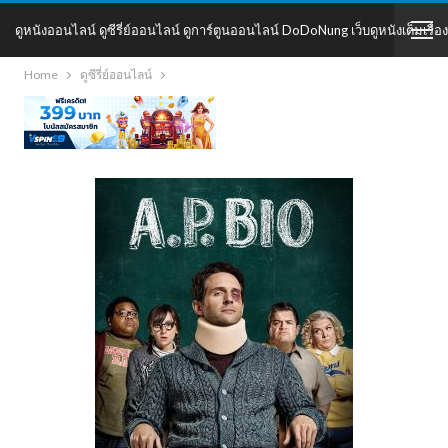
ดูหนังออนไลน์ ดูซีรี่ย์ออนไลน์ ดูการ์ตูนออนไลน์ DoDoNung เว็บดูหนังเต็มเรื่อง
Home
ดูซีรี่ย์ออนไลน์
DoDoNung