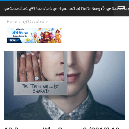
ดูหนังออนไลน์ ดูซีรี่ย์ออนไลน์ ดูการ์ตูนออนไลน์ DoDoNung เว็บดูหนังเต็มเรื่อง
Home
ดูซีรี่ย์ออนไลน์
DoDoNung