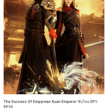
The Success Of Empyrean Xuan Emperor ซับไทย EP1-
EP10