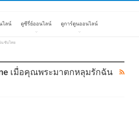
นไลน์
ดูซีรี่ย์ออนไลน์
ดูการ์ตูนออนไลน์
ฉัน ซับไทย
Nine เมื่อคุณพระมาตกหลุมรักฉัน