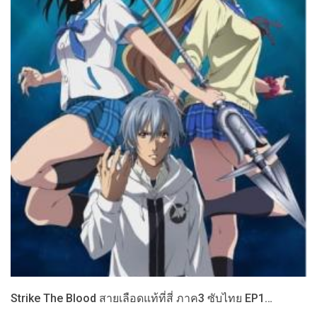
Strike The Blood สายเลือดแท้ที่สี่ ภาค3 ซับไทย EP1…