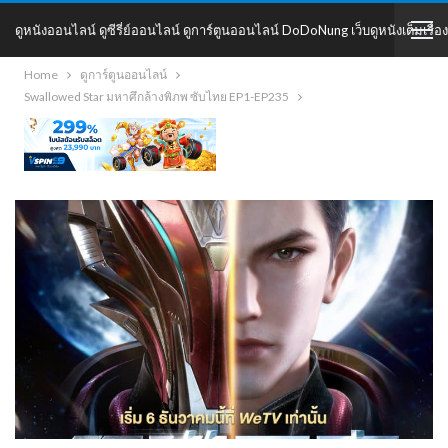
ดูหนังออนไลน์ ดูซีรี่ย์ออนไลน์ ดูการ์ตูนออนไลน์ DoDoNung เว็บดูหนังเต็มเรื่อง
Home
ดูการ์ตูนออนไลน์
DoDoNung
Swallowed Star มหาศึกล้างพิภพ ซับไทย EP1-EP235