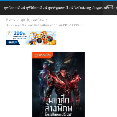
ดูหนังออนไลน์ ดูซีรี่ย์ออนไลน์ ดูการ์ตูนออนไลน์ DoDoNung เว็บดูหนังเต็มเรื่อง
Home
ดูการ์ตูนออนไลน์
DoDoNung
Swallowed Star มหาศึกล้างพิภพ พากย์ไทย EP1-EP233