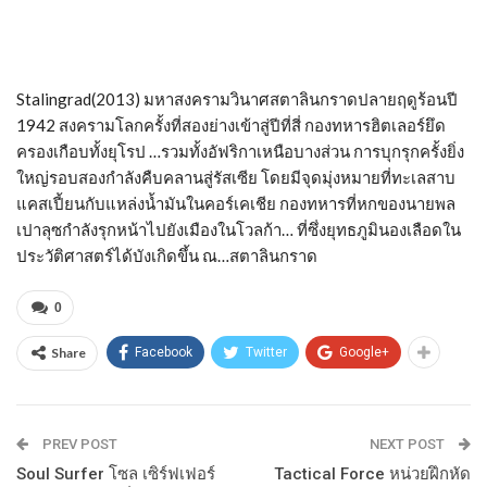
Stalingrad(2013) มหาสงครามวินาศสตาลินกราดปลายฤดูร้อนปี
1942 สงครามโลกครั้งที่สองย่างเข้าสู่ปีที่สี่ กองทหารฮิตเลอร์ยึด
ครองเกือบทั้งยุโรป …รวมทั้งอัฟริกาเหนือบางส่วน การบุกรุกครั้งยิ่ง
ใหญ่รอบสองกำลังคืบคลานสู่รัสเซีย โดยมีจุดมุ่งหมายที่ทะเลสาบ
แคสเปี้ยนกับแหล่งน้ำมันในคอร์เคเชีย กองทหารที่หกของนายพล
เปาลุซกำลังรุกหน้าไปยังเมืองในโวลก้า… ที่ซึ่งยุทธภูมินองเลือดใน
ประวัติศาสตร์ได้บังเกิดขึ้น ณ…สตาลินกราด
0
Share
Facebook
Twitter
Google+
PREV POST
NEXT POST
Soul Surfer โซล เซิร์ฟเฟอร์
Tactical Force หน่วยฝึกหัด