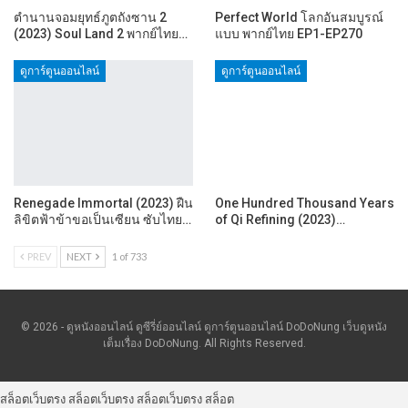
ตำนานจอมยุทธ์ภูตถังซาน 2
Perfect World โลกอันสมบูรณ์
(2023) Soul Land 2 พากย์ไทย…
แบบ พากย์ไทย EP1-EP270
ดูการ์ตูนออนไลน์
ดูการ์ตูนออนไลน์
Renegade Immortal (2023) ฝืน
One Hundred Thousand Years
ลิขิตฟ้าข้าขอเป็นเซียน ซับไทย…
of Qi Refining (2023)…
PREV
NEXT
1 of 733
© 2026 - ดูหนังออนไลน์ ดูซีรี่ย์ออนไลน์ ดูการ์ตูนออนไลน์ DoDoNung เว็บดูหนัง
เต็มเรื่อง DoDoNung. All Rights Reserved.
สล็อตเว็บตรง
สล็อตเว็บตรง
สล็อตเว็บตรง
สล็อต