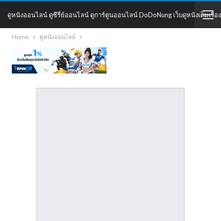
ดูหนังออนไลน์ ดูซีรี่ย์ออนไลน์ ดูการ์ตูนออนไลน์ DoDoNung เว็บดูหนังเต็มเรื่อง
Home
ดูหนังออนไลน์
DoDoNung