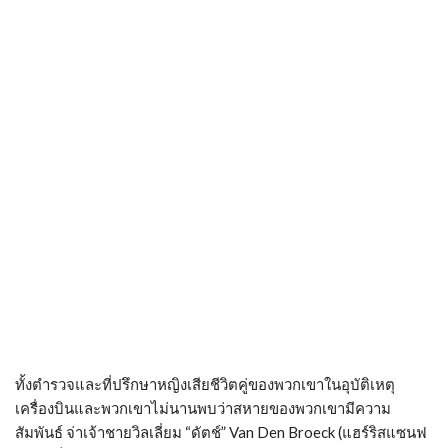
ทั้งตำรวจและที่ปรึกษาหญิงเสียชีวิตคู่ของพวกเขาในอุบัติเหตุ
เครื่องบินและพวกเขาไม่นานพบว่าสหายของพวกเขามีความ
สัมพันธ์ จ่าเจ้าชายวิลเลี่ยม “ดัตช์” Van Den Broeck (แฮร์ริสแซนฟ