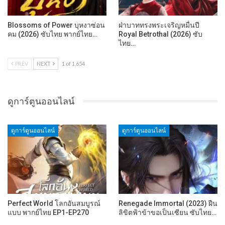
Blossoms of Power บุหงาซ่อน
ฝ่าบาททรงพระเจริญหมื่นปี
คม (2026) ซับไทย พากย์ไทย…
Royal Betrothal (2026) ซับ
ไทย…
PREV
NEXT
1 of 1,654
ดูการ์ตูนออนไลน์
ดูการ์ตูนออนไลน์
ดูการ์ตูนออนไลน์
Perfect World โลกอันสมบูรณ์
Renegade Immortal (2023) ฝืน
แบบ พากย์ไทย EP1-EP270
ลิขิตฟ้าข้าขอเป็นเซียน ซับไทย…