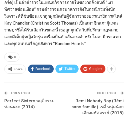
อร์ด) เป็นจ่าตำรวจในแผนกกิจการภายในของวอชิงตันดี “เงา
พิศวาสซ่อนเงื่อน” กรมตำรวจนครบาลการยิงในกรณีรวมทั้งนัก
วิเคราะห์ที่ซับซ้อน เขาถูกผูกมัดกับผู้จัดการกองบรรณาธิการสไตล์
Kay Chandler (Christine Scott Thomas) เป็นสมาชิกสภาผู้แทน
ราษฎรซึ่งได้รับเลือกในขณะนี้ เธอถูกผูกมัดกับที่ปรึกษากฎหมาย
และมีเด็กผู้หญิงวัยรุ่น เครื่องบินทำเส้นตรงสำหรับไมอามี่กระแทก
และทุกคนบนเรือถูกสังหาร “Random Hearts”
0
Share
Facebook
Twitter
Google+
PREV POST
NEXT POST
Perfect Sisters พฤติกรรม
Remi Nobody Boy (Rémi
ซ่อนนรก (2014)
sans famille) เรมี่ หนุ่มน้อย
เสียงมหัศจรรย์ (2018)