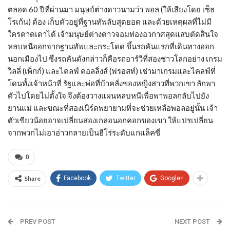
ตลอด 60 ปีที่ผ่านมา มนุษย์ต่างดาวนามว่า พอล (ให้เสียงโดย เซ็ธ
โรเก้น) ต้อง เก็บตัวอยู่ที่ฐานทัพลับสุดยอด และด้วยเหตุผลที่ไม่มี
ใครคาดเดาได้ เจ้ามนุษย์ต่างดาวจอมท่องอวกาศสุดแสบตัดสินใจ
หลบหนีออกจากฐานทัพและกระโดด ขึ้นรถคันแรกที่เดินทางออก
นอกเมืองไป ซึ่งรถคันดังกล่าวก็คือรถอาร์วีที่สองชาวโลกอย่าง เกรม
วิลลี่ (เพ็กก์) และไคลฟ์ คอลลิ่งส์ (ฟรอสท์) เช่ามาเกรมและไคลฟ์ที่
โดนทั้งเจ้าหน้าที่ รัฐและพ่อที่บ้าคลั่งของหญิงสาวที่พวกเขา ลักพา
ตัวไปโดยไม่ตั้งใจ จึงต้องวางแผนหลบหนีเพื่อพาพอลกลับไปยัง
ยานแม่ และขณะที่สองเนิร์ดพยายามที่จะช่วยเหลือพอลอยู่นั้น เจ้า
ตัวเขียวน้อยอาจเปลี่ยนสองเกลอนอกคอกของเขา ให้แปรเปลี่ยน
จากพวกไม่เอาอ่าวกลายเป็นฮีโร่ระดับแกแล็คซี่
0
Share
Facebook
Twitter
Google+
PREV POST
NEXT POST