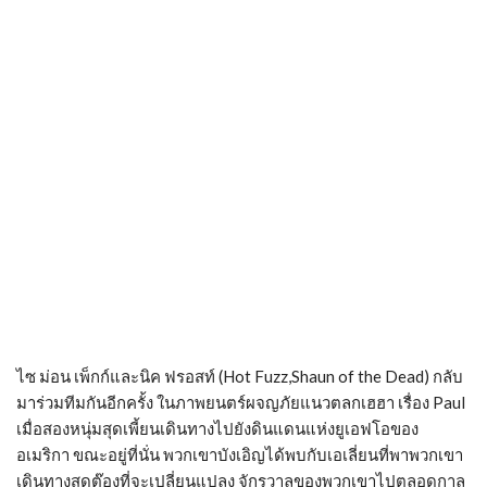
ไซ ม่อน เพ็กก์และนิค ฟรอสท์ (Hot Fuzz,Shaun of the Dead) กลับ
มาร่วมทีมกันอีกครั้ง ในภาพยนตร์ผจญภัยแนวตลกเฮฮา เรื่อง Paul
เมื่อสองหนุ่มสุดเพี้ยนเดินทางไปยังดินแดนแห่งยูเอฟโอของ
อเมริกา ขณะอยู่ที่นั่น พวกเขาบังเอิญได้พบกับเอเลี่ยนที่พาพวกเขา
เดินทางสุดต๊องที่จะเปลี่ยนแปลง จักรวาลของพวกเขาไปตลอดกาล