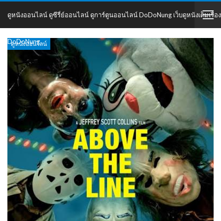
ดูหนังออนไลน์ ดูซีรี่ย์ออนไลน์ ดูการ์ตูนออนไลน์ DoDoNung เว็บดูหนังเต็มเรื่อง
DoDoNung
ดูหนังออนไลน์