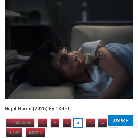
Night Nurse (2026) By 1XBET
PREVIOUS
1
2
3
4
5
6
…
1,147
NEXT