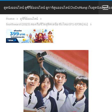
ดูหนังออนไลน์ ดูซีรี่ย์ออนไลน์ ดูการ์ตูนออนไลน์ DoDoNung เว็บดูหนังเต็มเรื่อง
Home
ดูซีรี่ย์ออนไลน์
DoDoNung
Northward (2025) ล่องเรือชีวิตสู่ทิศเหนือ ซับไทย EP1-EP38 [จบ]