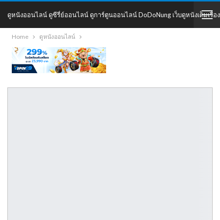
ดูหนังออนไลน์ ดูซีรี่ย์ออนไลน์ ดูการ์ตูนออนไลน์ DoDoNung เว็บดูหนังเต็มเรื่อง
Home
ดูหนังออนไลน์
DoDoNung