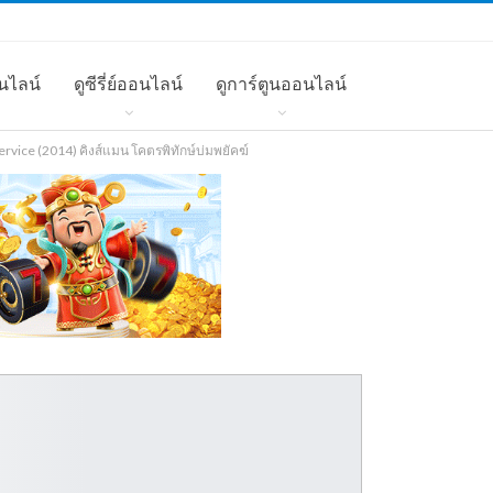
นไลน์
ดูซีรี่ย์ออนไลน์
ดูการ์ตูนออนไลน์
rvice (2014) คิงส์แมน โคตรพิทักษ์บ่มพยัคฆ์