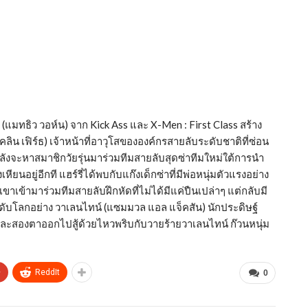
มทธิว วอห์น) จาก Kick Ass และ X-Men : First Class สร้าง
(โคลิน เฟิร์ธ) เจ้าหน้าที่อาวุโสขององค์กรสายลับระดับชาติที่ซ่อน
กำลังจะหาสมาชิกวัยรุ่นมาร่วมทีมสายลับสุดซ่าทีมใหม่ใต้การนำ
ยนอยู่อีกที แฮร์รี่ได้พบกับแก๊งเด็กซ่าที่มีพ่อหนุ่มตัวแรงอย่าง
ห้เขาเข้ามาร่วมทีมสายลับฝึกหัดที่ไม่ได้มีแค่ปืนเปล่าๆ แต่กลับมี
ับโลกอย่าง วาเลนไทน์ (แซมมวล แอล แจ็คสัน) นักประดิษฐ์
งและสองตาออกไปสู้ด้วยไหวพริบกับวายร้ายวาเลนไทน์ ก๊วนหนุ่ม
+
ReddIt
0