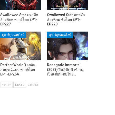
Swallowed Star มหาศึก
Swallowed Star มหาศึก
ล้างพิภพ พากย์ไทย EP1-
ล้างพิภพ ซับไทย EP1-
EP227
EP228
ดูการ์ตูนออนไลน์
ดูการ์ตูนออนไลน์
Perfect World โลกอัน
Renegade Immortal
สมบูรณ์แบบ พากย์ไทย
(2023) ฝืนลิขิตฟ้าข้าขอ
EP1-EP264
เป็นเซียน ซับไทย…
PREV
NEXT
1 of 733