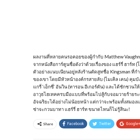
ผลงานที่หลายคนรอคอยของผู้กำกับ Matthew Vaughn (แ
จากหนังสือการ์ตูนชื่อดังว่าด้วยเรื่องของ แฮร์รี่ ฮาร์ท 
ตัวอย่างแนบเนียนอยู่หลังร้านตัดสูทชื่อ Kingsman ที่
ของเขา โดยมีหัวหน้าองค์กรสายลับ (ไมเคิล เคน) คุมบังเหี
แกรี่ ‘เอ็กซี่’ อันวิน (ทารอน อีเกอร์ตัน) และได้ชักชวนใ
อาวุธไฮเทคครบมือแบบที่พร้อมไปสู้กับจอมวายร้ายระด
อัจฉริยะได้อย่างไม่น้อยหน้า แต่กว่าจะพร้อมทั้งสมอ
ซ่าจะกวนบาทา แฮร์รี่ ฮาร์ท ขนาดไหนก็ไม่รู้สินะ!
Share
Facebook
Twitter
Google