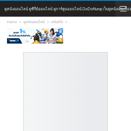
ดูหนังออนไลน์ ดูซีรี่ย์ออนไลน์ ดูการ์ตูนออนไลน์ DoDoNung เว็บดูหนังเต็มเรื่อง
Home
ดูหนังออนไลน์
หนังฝรั่ง
DoDoNung