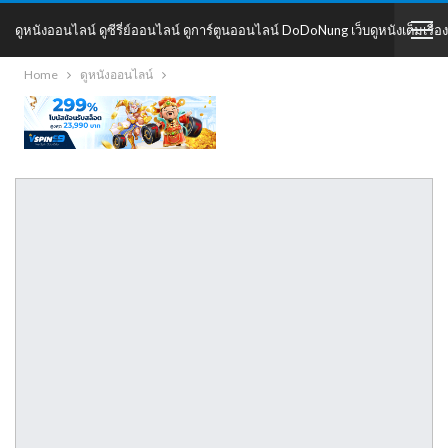
ดูหนังออนไลน์ ดูซีรี่ย์ออนไลน์ ดูการ์ตูนออนไลน์ DoDoNung เว็บดูหนังเต็มเรื่อง
Home
ดูหนังออนไลน์
DoDoNung