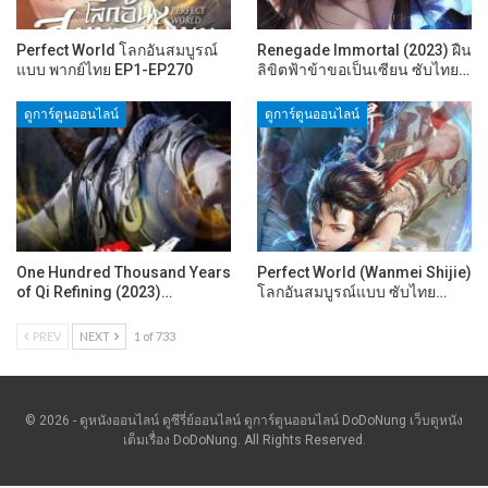
Perfect World โลกอันสมบูรณ์
Renegade Immortal (2023) ฝืน
แบบ พากย์ไทย EP1-EP270
ลิขิตฟ้าข้าขอเป็นเซียน ซับไทย…
ดูการ์ตูนออนไลน์
ดูการ์ตูนออนไลน์
One Hundred Thousand Years
Perfect World (Wanmei Shijie)
of Qi Refining (2023)…
โลกอันสมบูรณ์แบบ ซับไทย…
PREV
NEXT
1 of 733
© 2026 - ดูหนังออนไลน์ ดูซีรี่ย์ออนไลน์ ดูการ์ตูนออนไลน์ DoDoNung เว็บดูหนัง
เต็มเรื่อง DoDoNung. All Rights Reserved.