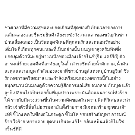
ช่วงเวลาที่มีความสุขและยอดเยี่ยมที่สุดของปี เป็นเวลาของการ
เฉลิมฉลองและชื่นชมยินดี เสียงระฆังกังวาล แลกของขวัญกันชาว
บ้านเลี้ยงฉลอง เป็นวันหยุดพิเศษที่ทุกคนรักและถนอมรักอย่าง
เต็มใจ ก็เกือบทุกคนแหละที่เป็นอย่างนั้น บนภูเขาสูงครัมพิทซึ่ง
ปกคลุมด้วยหิมะอยู่ทางเหนือของเมือง เจ้ากรินช์ (จิม แคร์รี่ย์) ตัว
อารมณ์ร้ายจอมตืดที่อาศัยอยู่ในถ้ำ ดำรงชีพด้วยน้ำผักกาด, น้ำมัน
ละหุ่ง และนมบูด กำลังมองลงมาที่ชาวบ้านฮูส์แห่งหมู่บ้านฮูวิลล์ ซึ่ง
รักเทศกาลคริสตมาส และกำลังเตรียมฉลองเทศกาลนี้กันอย่าง
สนุกสนาน มันมองดูด้วยความรู้สึกอารมณ์เสีย จนกลายเป็นบูด แล้ว
จู่ๆก็เปลี่ยนไปเป็นรอยยิ้มที่มุมปาก เพราะมันคิดแผนการณ์ชั่วร้าย
ได้ ราวกับมีดวงสว่างขึ้นในความคิดของมัน ความคิดที่วิเศษและน่า
กลัว เจ้าตัวนี้นั้นไม่ธรรมดามันทั้งร้ายกาจ มีเจตนาร้าย ซุกซน เจ้า
เล่ห์ ขี้โกง คดในข้องอในกระดูก ขี้โมโห ชอบสร้างปัญหา อารมณ์
ร้าย ใจร้าย หยาบคาย สุดทน เกินจะแก้ไข กลิ่นเหม็นแล้วก็ไม่ใช่
กริ้นช์ที่ดี