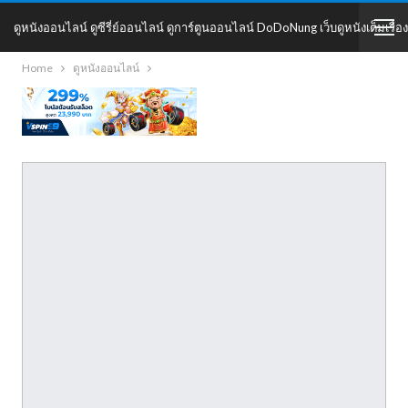
ดูหนังออนไลน์ ดูซีรี่ย์ออนไลน์ ดูการ์ตูนออนไลน์ DoDoNung เว็บดูหนังเต็มเรื่อง
Home
ดูหนังออนไลน์
DoDoNung