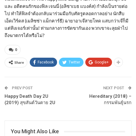
และ อดีตคนรักของฟิล เจนนี่ (อลิซาเบธ แบงค์ส) กำลังเป็นรายต่อ
ไป ทำให้ฟิลจำต้องกลับมาร่วมมือกับศัตรูตลอดกาลอย่าง นักสืบ
เอ็ดเวิร์ดส (เมลิซซ่า แม็กคาร์ธี) ฉายาอาเจ๊สายโหด แสบกว่าเจ๊ก็มี
แต่ทิงเจอร์เท่านั้น! ท่ามกลางการขัดขากันเอง พวกเขาจะลุยฝ่าไป
ถึงฆาตกรได้หรือไม่?
0
Share
Facebook
Twitter
Google+
PREV POST
NEXT POST
Happy Death Day 2U
Hereditary (2018) –
(2019) สุขสันต์วันตาย 2U
กรรมพันธุ์นรก
You Might Also Like