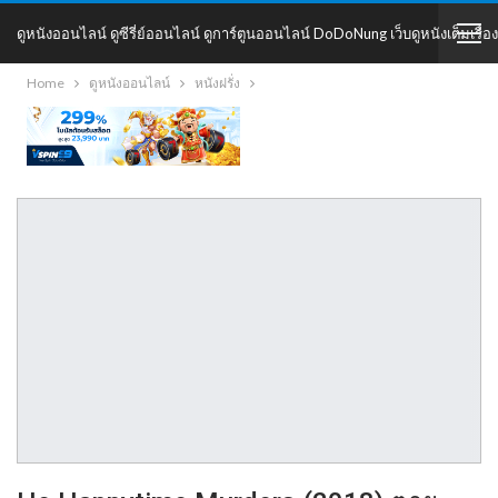
ดูหนังออนไลน์ ดูซีรี่ย์ออนไลน์ ดูการ์ตูนออนไลน์ DoDoNung เว็บดูหนังเต็มเรื่อง
Home
ดูหนังออนไลน์
หนังฝรั่ง
DoDoNung