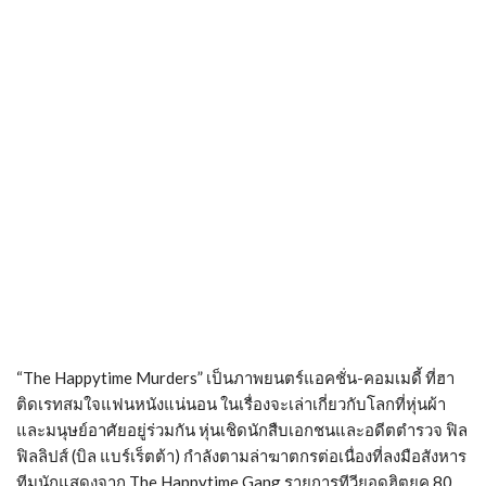
“The Happytime Murders” เป็นภาพยนตร์แอคชั่น-คอมเมดี้ ที่ฮา
ติดเรทสมใจแฟนหนังแน่นอน ในเรื่องจะเล่าเกี่ยวกับโลกที่หุ่นผ้า
และมนุษย์อาศัยอยู่ร่วมกัน หุ่นเชิดนักสืบเอกชนและอดีตตำรวจ ฟิล
ฟิลลิปส์ (บิล แบร์เร็ตต้า) กำลังตามล่าฆาตกรต่อเนื่องที่ลงมือสังหาร
ทีมนักแสดงจาก The Happytime Gang รายการทีวียอดฮิตยุค 80