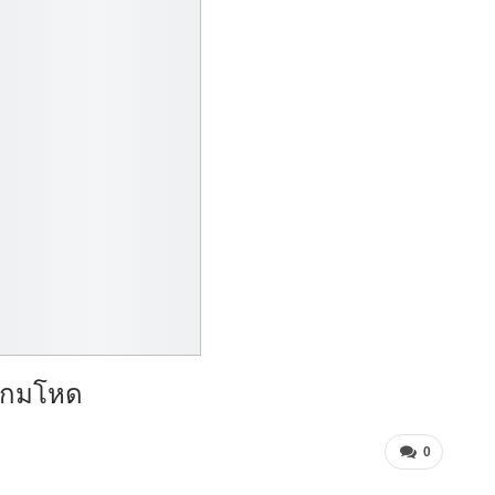
 เกมโหด
0