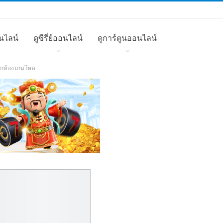
นไลน์
ดูซีรี่ย์ออนไลน์
ดูการ์ตูนออนไลน์
ักห้อง เกมโหด