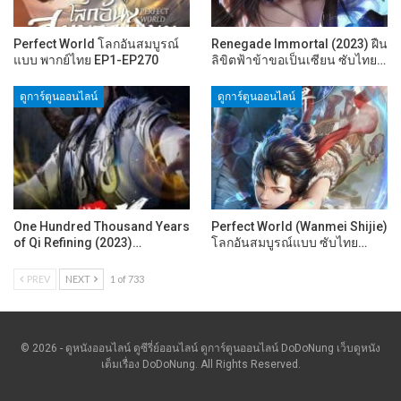
Perfect World โลกอันสมบูรณ์
Renegade Immortal (2023) ฝืน
แบบ พากย์ไทย EP1-EP270
ลิขิตฟ้าข้าขอเป็นเซียน ซับไทย…
ดูการ์ตูนออนไลน์
ดูการ์ตูนออนไลน์
One Hundred Thousand Years
Perfect World (Wanmei Shijie)
of Qi Refining (2023)…
โลกอันสมบูรณ์แบบ ซับไทย…
PREV
NEXT
1 of 733
© 2026 - ดูหนังออนไลน์ ดูซีรี่ย์ออนไลน์ ดูการ์ตูนออนไลน์ DoDoNung เว็บดูหนัง
เต็มเรื่อง DoDoNung. All Rights Reserved.