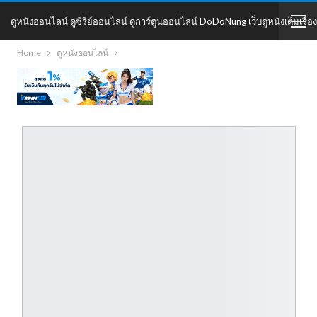
ดูหนังออนไลน์ ดูซีรี่ย์ออนไลน์ ดูการ์ตูนออนไลน์ DoDoNung เว็บดูหนังเต็มเรื่อง
Home
ดูหนังออนไลน์
DoDoNung