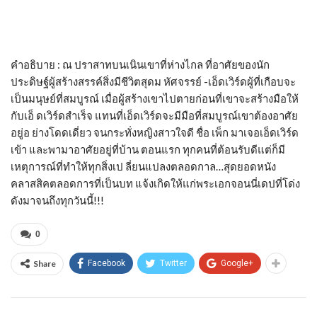
คำอธิบาย : ณ ปราสาทบนเนินเขาที่ห่างไกล ที่อาศัยของนัก
ประดิษฐ์ผู้สร้างสรรค์สิ่งมีชีวิตสุดม หัศจรรย์ -เอ็ดเวิร์ดผู้ที่เกือบจะ
เป็นมนุษย์ที่สมบูรณ์ เมื่อผู้สร้างเขาไปตายก่อนที่เขาจะสร้างมือให้
กับเอ็ ดเวิร์ดสำเร็จ แทนที่เอ็ดเวิร์ดจะมีมือที่สมบูรณ์เขาต้องอาศัย
อยู่อ ย่างโดดเดี่ยว จนกระทั่งหญิงสาวใจดี ชื่อ เพ็ก มาเจอเอ็ดเวิร์ด
เข้า และพามาอาศัยอยู่ที่บ้าน ตอนแรก ทุกคนที่ต้อนรับดีแต่ก็มี
เหตุการณ์ที่ทำให้ทุกสิ่งเป ลี่ยนแปลงตลอดกาล…สุดยอดหนัง
คลาสสิคตลอดการที่เป็นบท แจ้งเกิดให้แก่พระเอกจอนนี่เดปที่โด่ง
ดังมาจนถึงทุกวันนี้!!!
0
Share
Facebook
Twitter
Google+