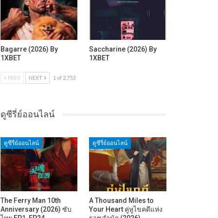
Bagarre (2026) By
Saccharine (2026) By
1XBET
1XBET
PREV
NEXT
1 of 2,753
ดูซีรี่ย์ออนไลน์
ดูซีรี่ย์ออนไลน์
ดูซีรี่ย์ออนไลน์
The Ferry Man 10th
A Thousand Miles to
Anniversary (2026) ซับ
Your Heart คู่หูไขคดีแห่ง
ไทย EP1-EP24
ราชสำนัก (2026)…