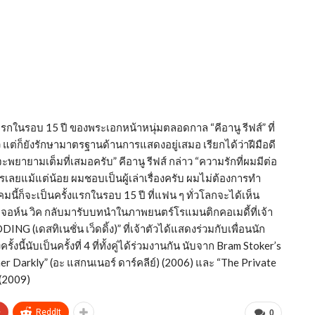
กในรอบ 15 ปี ของพระเอกหน้าหนุ่มตลอดกาล “คีอานู รีฟส์” ที่
แต่ก็ยังรักษามาตรฐานด้านการแสดงอยู่เสมอ เรียกได้ว่าฝีมือดี
ายามเต็มที่เสมอครับ” คีอานู รีฟส์ กล่าว “ความรักที่ผมมีต่อ
รเลยแม้แต่น้อย ผมชอบเป็นผู้เล่าเรื่องครับ ผมไม่ต้องการทำ
้ก็จะเป็นครั้งแรกในรอบ 15 ปี ที่แฟน ๆ ทั่วโลกจะได้เห็น
จอห์น วิค กลับมารับบทนำในภาพยนตร์โรแมนติกคอเมดี้ที่เจ้า
เดสทิเนชั่น เว็ดดิ้ง)” ที่เจ้าตัวได้แสดงร่วมกับเพื่อนนัก
้งนี้นับเป็นครั้งที่ 4 ที่ทั้งคู่ได้ร่วมงานกัน นับจาก Bram Stoker’s
er Darkly” (อะ แสกนเนอร์ ดาร์คลีย์) (2006) และ “The Private
 (2009)
+
ReddIt
0