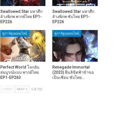
Swallowed Star มหาศึก
Swallowed Star มหาศึก
ล้างพิภพ พากย์ไทย EP1-
ล้างพิภพ ซับไทย EP1-
EP226
EP226
ดูการ์ตูนออนไลน์
ดูการ์ตูนออนไลน์
Perfect World โลกอัน
Renegade Immortal
สมบูรณ์แบบ พากย์ไทย
(2023) ฝืนลิขิตฟ้าข้าขอ
EP1-EP263
เป็นเซียน ซับไทย…
PREV
NEXT
1 of 733