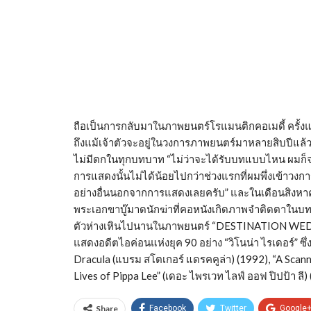
ถือเป็นการกลับมาในภาพยนตร์โรแมนติกคอเมดี้ ครั้งแร
ถึงแม้เจ้าตัวจะอยู่ในวงการภาพยนตร์มาหลายสิบปีแล้ว 
ไม่มีตกในทุกบทบาท “ไม่ว่าจะได้รับบทแบบไหน ผมก็จะพย
การแสดงนั้นไม่ได้น้อยไปกว่าช่วงแรกที่ผมพึ่งเข้าวงกา
อย่างอื่นนอกจากการแสดงเลยครับ” และในเดือนสิงหาคมนี
พระเอกขาบู๊มาดนักฆ่าที่คอหนังเกิดภาพจำติดตาในบท
ตัวห่างเหินไปนานในภาพยนตร์ “DESTINATION WEDDING (
แสดงอดีตไอค่อนแห่งยุค 90 อย่าง “วิโนน่า ไรเดอร์” ซึ่งครั
Dracula (แบรม สโตเกอร์ แดรคคูล่า) (1992), “A Scann
Lives of Pippa Lee” (เดอะ ไพรเวท ไลฟ์ ออฟ ปิปป้า ลี)
Share
Facebook
Twitter
Google