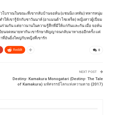
าหัวโบราณในขณะที่เขากลับบ้านจอห์น (แชนนิง เททัม) ทหารหนุ่ม
ให้เขารู้จักกับซาวันนาห์ (อาแมนด้า ไซเฟร็ด) หญิงสาวผู้เปี่ยม
นร่วมกัน แต่ยาวนานในความรู้สึกที่มีให้แก่กันและกัน เมื่อ จอห์น
ห้เขียนจดหมายหากัน เขารักษาสัญญาจนกลับมาหาเธออีกครั้ง แต่
ี่อันยิ่งใหญ่กับหญิงที่เขารัก
+
ReddIt
0
NEXT POST
Destiny- Kamakura Monogatari (Destiny- The Tale
of Kamakura) มหัศจรรย์โลกแห่งความตาย (2017)