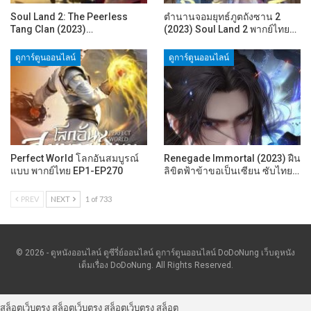
Soul Land 2: The Peerless
ตำนานจอมยุทธ์ภูตถังซาน 2
Tang Clan (2023)…
(2023) Soul Land 2 พากย์ไทย…
ดูการ์ตูนออนไลน์
ดูการ์ตูนออนไลน์
Perfect World โลกอันสมบูรณ์
Renegade Immortal (2023) ฝืน
แบบ พากย์ไทย EP1-EP270
ลิขิตฟ้าข้าขอเป็นเซียน ซับไทย…
PREV
NEXT
1 of 733
© 2026 - ดูหนังออนไลน์ ดูซีรี่ย์ออนไลน์ ดูการ์ตูนออนไลน์ DoDoNung เว็บดูหนัง
เต็มเรื่อง DoDoNung. All Rights Reserved.
สล็อตเว็บตรง
สล็อตเว็บตรง
สล็อตเว็บตรง
สล็อต