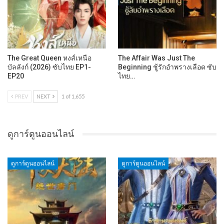
The Great Queen หงส์เหนือ
The Affair Was Just The
บัลลังก์ (2026) ซับไทย EP1-
Beginning ชู้รักอำพรางเลือด ซับ
EP20
ไทย…
PREV
NEXT
1 of 1,655
ดูการ์ตูนออนไลน์
ดูการ์ตูนออนไลน์
ดูการ์ตูนออนไลน์