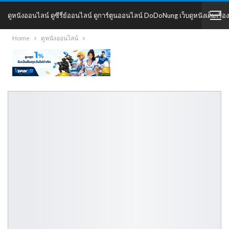
ดูหนังออนไลน์ ดูซีรี่ย์ออนไลน์ ดูการ์ตูนออนไลน์ DoDoNung เว็บดูหนังเต็มเรื่อง
Home
ดูหนังออนไลน์
DoDoNung