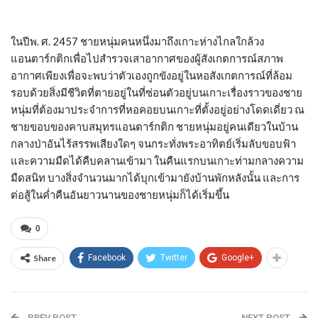
ในปีพ. ศ. 2457 ชายหนุ่มคนหนึ่งมาถึงเกาะห่างไกลใกล้วง
แอนตาร์กติกเพื่อไปสำรวจเสาอากาศของผู้สังเกตการณ์สภาพ
อากาศเพียงเพื่อจะพบว่าตัวเองถูกขังอยู่ในหอสังเกตการณ์ที่ล้อม
รอบด้วยสิ่งมีชีวิตที่ตายอยู่ในที่ซ่อนตัวอยู่บนเกาะเรื่องราวของชาย
หนุ่มที่ต้องมาประจำการที่หอคอยบนเกาะที่ตั้งอยู่อย่างโดดเดี่ยว ณ
ชายขอบของคาบสมุทรแอนตาร์กติก ชายหนุ่มอยู่คนเดียวในบ้าน
กลางป่าอันไร้สรรพเสียงใดๆ จนกระทั่งพระอาทิตย์เริ่มลับขอบฟ้า
และความมืดได้คืบคลานเข้ามา ในคืนแรกบนเกาะท่ามกลางความ
มืดสนิท บางสิ่งจำนวนมากได้บุกเข้ามายังบ้านพักหลังนั้น และการ
ต่อสู้ในค่ำคืนอันยาวนานของชายหนุ่มก็ได้เริ่มขึ้น
0
Share
Facebook
Twitter
Google+
PREV POST
NEXT POST