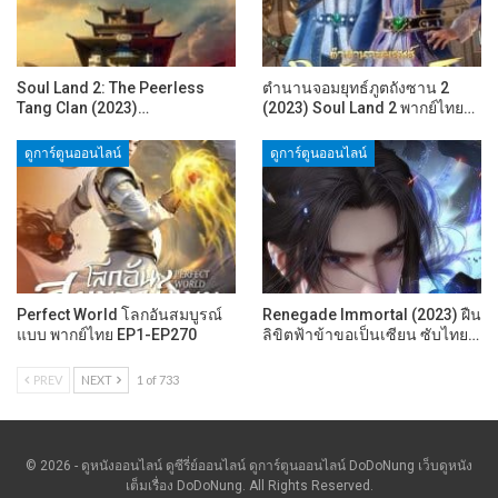
Soul Land 2: The Peerless
ตำนานจอมยุทธ์ภูตถังซาน 2
Tang Clan (2023)…
(2023) Soul Land 2 พากย์ไทย…
ดูการ์ตูนออนไลน์
ดูการ์ตูนออนไลน์
Perfect World โลกอันสมบูรณ์
Renegade Immortal (2023) ฝืน
แบบ พากย์ไทย EP1-EP270
ลิขิตฟ้าข้าขอเป็นเซียน ซับไทย…
PREV
NEXT
1 of 733
© 2026 - ดูหนังออนไลน์ ดูซีรี่ย์ออนไลน์ ดูการ์ตูนออนไลน์ DoDoNung เว็บดูหนัง
เต็มเรื่อง DoDoNung. All Rights Reserved.