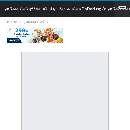
ดูหนังออนไลน์ ดูซีรี่ย์ออนไลน์ ดูการ์ตูนออนไลน์ DoDoNung เว็บดูหนังเต็มเรื่อง
Home
ดูหนังออนไลน์
DoDoNung