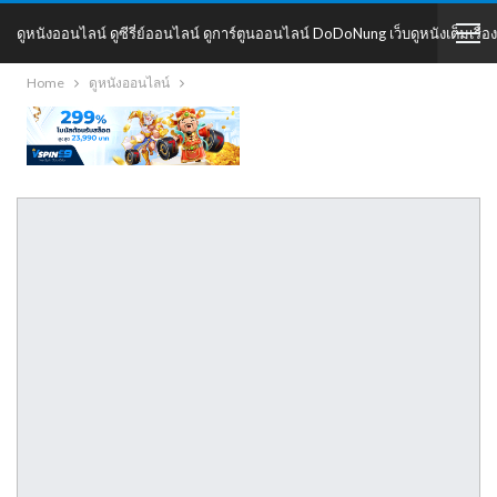
ดูหนังออนไลน์ ดูซีรี่ย์ออนไลน์ ดูการ์ตูนออนไลน์ DoDoNung เว็บดูหนังเต็มเรื่อง
Home
ดูหนังออนไลน์
DoDoNung