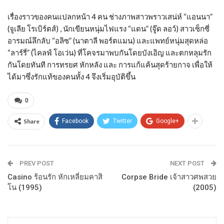
เรื่องราวของคนแปลกหน้า 4 คน ช่างภาพสาวพราวเสน่ห์ “แอนนา”
(จูเลีย โรเบิร์ตส์) , นักเขียนหนุ่มไฟแรง “แดน” (จู๊ด ลอว์) สาวเซ็กซี่
อารมณ์ลึกลับ “อลิซ” (นาตาลี พอร์ตแมน) และแพทย์หนุ่มสุดหล่อ
“ลาร์รี่” (ไคลฟ์ โอเว่น) ที่โคจรมาพบกันโดยบังเอิญ และตกหลุมรัก
กันโดยทันที การทรยศ หักหลัง และ การแก้แค้นสุดร้ายกาจ เพื่อให้
ได้มาซึ่งรักแท้ของคนทั้ง 4 จึงเริ่มอุบัติขึ้น
0
Share
Facebook
Twitter
Google+
PREV POST
NEXT POST
Casino ร้อนรัก หักเหลี่ยมคาสิ
Corpse Bride เจ้าสาวศพสวย
โน (1995)
(2005)