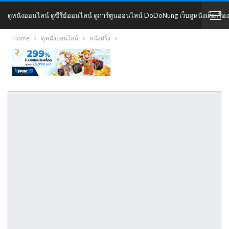
ดูหนังออนไลน์ ดูซีรี่ย์ออนไลน์ ดูการ์ตูนออนไลน์ DoDoNung เว็บดูหนังเต็มเรื่อง
Home
ดูหนังออนไลน์
หนังฝรั่ง
DoDoNung