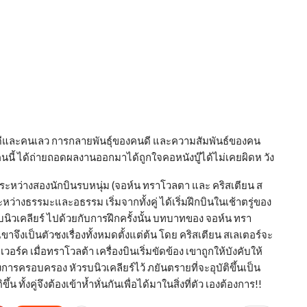
ดีและคนเลว การกลายพันธุ์ของคนดี และความสัมพันธ์ของคน
รคนนี้ ได้ถ่ายถอดผลงานออกมาได้ถูกใจคอหนังบู๊ได้ไม่เคยผิดห วัง
ระหว่างสองนักบินรบหนุ่ม (จอห์น ทราโวลตา และ คริสเตียน ส
ะหว่างธรรมะและอธรรม เริ่มจากทั้งคู่ ได้เริ่มฝึกบินในเช้าตรู่ของ
วรบนิวเคลียร์ ไปด้วยกับการฝึกครั้งนั้น บทบาทของ จอห์น ทรา
ขาจึงเป็นตัวชงเรื่องทั้งหมดตั้งแต่ต้น โดย คริสเตียน สเลเตอร์จะ
อร์ค เมื่อทราโวลต้า เครื่องบินเริ่มขัดข้อง เขาถูกให้บังคับให้
รครอบครอง หัวรบนิวเคลียร์ไว้ ภยันตรายที่จะอุบัติขึ้นเป็น
้น ทั้งคู่จึงต้องเข้าห้ำหั่นกันเพื่อได้มาในสิ่งที่ตัว เองต้องการ!!