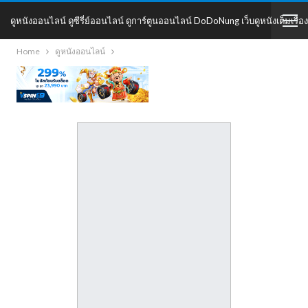
ดูหนังออนไลน์ ดูซีรี่ย์ออนไลน์ ดูการ์ตูนออนไลน์ DoDoNung เว็บดูหนังเต็มเรื่อง
Home
ดูหนังออนไลน์
DoDoNung