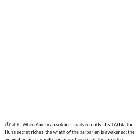
เรื่องย่อ : When American soldiers inadvertently steal Attila the
Hun’s secret riches, the wrath of the barbarian is awakened; the
mummified warrior will stop at nothing to kill the intruders.