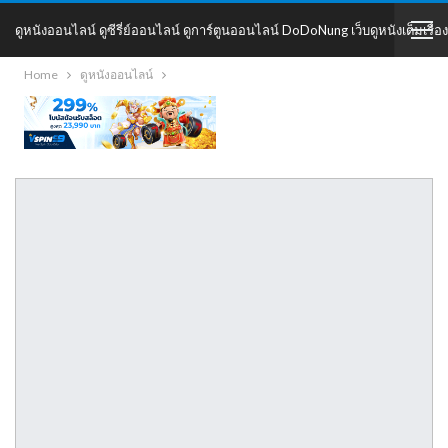
ดูหนังออนไลน์ ดูซีรี่ย์ออนไลน์ ดูการ์ตูนออนไลน์ DoDoNung เว็บดูหนังเต็มเรื่อง
Home
ดูหนังออนไลน์
DoDoNung