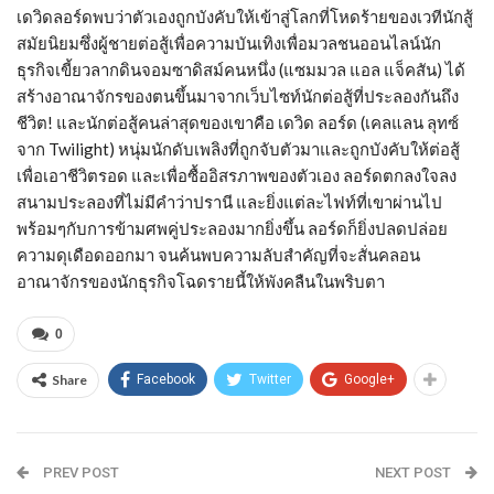
เดวิดลอร์ดพบว่าตัวเองถูกบังคับให้เข้าสู่โลกที่โหดร้ายของเวทีนักสู้
สมัยนิยมซึ่งผู้ชายต่อสู้เพื่อความบันเทิงเพื่อมวลชนออนไลน์นัก
ธุรกิจเขี้ยวลากดินจอมซาดิสม์คนหนึ่ง (แซมมวล แอล แจ็คสัน) ได้
สร้างอาณาจักรของตนขึ้นมาจากเว็บไซท์นักต่อสู้ที่ประลองกันถึง
ชีวิต! และนักต่อสู้คนล่าสุดของเขาคือ เดวิด ลอร์ด (เคลแลน ลุทซ์
จาก Twilight) หนุ่มนักดับเพลิงที่ถูกจับตัวมาและถูกบังคับให้ต่อสู้
เพื่อเอาชีวิตรอด และเพื่อซื้ออิสรภาพของตัวเอง ลอร์ดตกลงใจลง
สนามประลองที่ไม่มีคำว่าปรานี และยิ่งแต่ละไฟท์ที่เขาผ่านไป
พร้อมๆกับการข้ามศพคู่ประลองมากยิ่งขึ้น ลอร์ดก็ยิ่งปลดปล่อย
ความดุเดือดออกมา จนค้นพบความลับสำคัญที่จะสั่นคลอน
อาณาจักรของนักธุรกิจโฉดรายนี้ให้พังคลืนในพริบตา
0
Share
Facebook
Twitter
Google+
PREV POST
NEXT POST