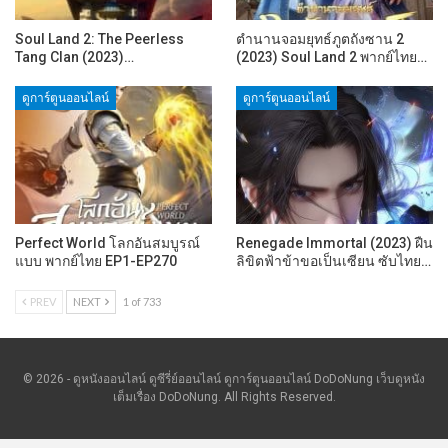
Soul Land 2: The Peerless
ตำนานจอมยุทธ์ภูตถังซาน 2
Tang Clan (2023)…
(2023) Soul Land 2 พากย์ไทย…
ดูการ์ตูนออนไลน์
ดูการ์ตูนออนไลน์
Perfect World โลกอันสมบูรณ์
Renegade Immortal (2023) ฝืน
แบบ พากย์ไทย EP1-EP270
ลิขิตฟ้าข้าขอเป็นเซียน ซับไทย…
PREV
NEXT
1 of 733
© 2026 - ดูหนังออนไลน์ ดูซีรี่ย์ออนไลน์ ดูการ์ตูนออนไลน์ DoDoNung เว็บดูหนัง
เต็มเรื่อง DoDoNung. All Rights Reserved.