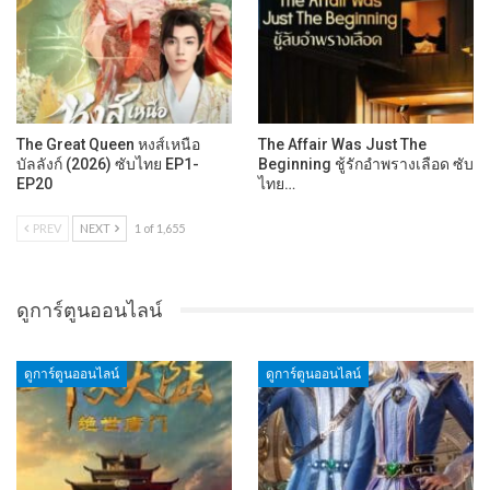
The Great Queen หงส์เหนือ
The Affair Was Just The
บัลลังก์ (2026) ซับไทย EP1-
Beginning ชู้รักอำพรางเลือด ซับ
EP20
ไทย…
PREV
NEXT
1 of 1,655
ดูการ์ตูนออนไลน์
ดูการ์ตูนออนไลน์
ดูการ์ตูนออนไลน์